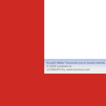
Kuvat© Mikko Tuononen jos ei muuta mainita. Kuv
©
2026 Luomura ry
LUOMURA Ry, www.luomura.com