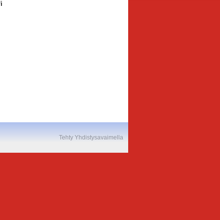
i
Tehty Yhdistysavaimella