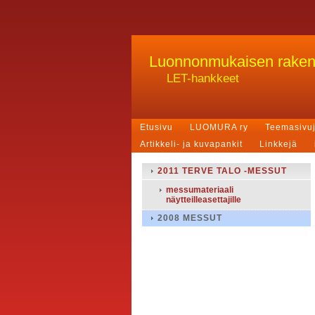
Luonnonmukaisen rake
LET-hankkeet
Etusivu
LUOMURA ry
Teemasivu
Artikkeli- ja kuvapankit
Linkkejä
2011 TERVE TALO -MESSUT
messumateriaali
näytteilleasettajille
2008 MESSUT