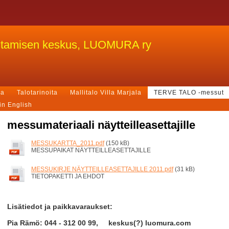
ntamisen keskus, LUOMURA ry
ja
Talotarinoita
Mallitalo Villa Marjala
TERVE TALO -messut
in English
messumateriaali näytteilleasettajille
MESSUKARTTA_2011.pdf
(150 kB)
MESSUPAIKAT NÄYTTEILLEASETTAJILLE
MESSUKIRJE NÄYTTEILLEASETTAJILLE 2011.pdf
(31 kB)
TIETOPAKETTI JA EHDOT
Lisätiedot ja paikkavaraukset:
Pia Rämö: 044 - 312 00 99, keskus(?) luomura.com