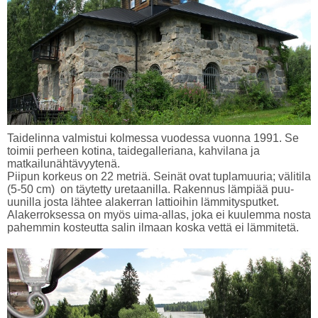
Taidelinna valmistui kolmessa vuodessa vuonna 1991. Se
toimii perheen kotina, taidegalleriana, kahvilana ja
matkailunähtävyytenä.
Piipun korkeus on 22 metriä. Seinät ovat tuplamuuria; välitila
(5-50 cm) on täytetty uretaanilla. Rakennus lämpiää puu-
uunilla josta lähtee alakerran lattioihin lämmitysputket.
Alakerroksessa on myös uima-allas, joka ei kuulemma nosta
pahemmin kosteutta salin ilmaan koska vettä ei lämmitetä.