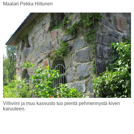
Maalari Pekka Hiltunen
Villiviini ja muu kasvusto tuo pientä pehmennystä kiven
karuuteen.