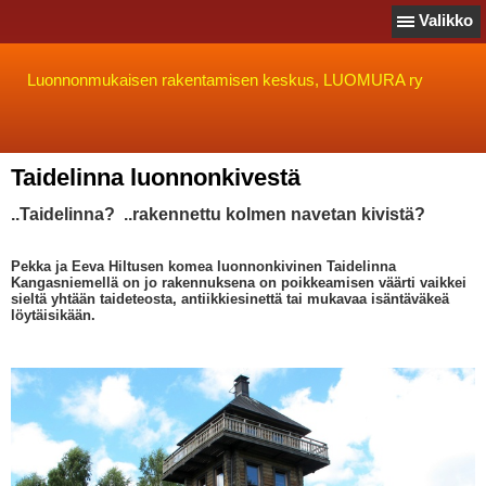
Valikko
Luonnonmukaisen rakentamisen keskus, LUOMURA ry
Taidelinna luonnonkivestä
..Taidelinna? ..rakennettu kolmen navetan kivistä?
Pekka ja Eeva Hiltusen komea luonnonkivinen Taidelinna
Kangasniemellä on jo rakennuksena on poikkeamisen väärti vaikkei
sieltä yhtään taideteosta, antiikkiesinettä tai mukavaa isäntäväkeä
löytäisikään.