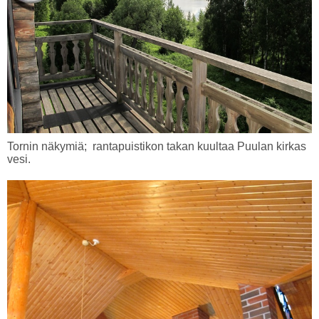
Tornin näkymiä; rantapuistikon takan kuultaa Puulan kirkas
vesi.