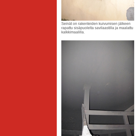
Seinät on rakenteiden kuivumisen jälkeen
rapattu sisäpuolelta savilaastilla ja maalattu
kalkkimaalilla.