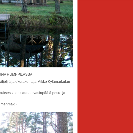
AUNA HUMPPILASSA
iljelijä ja ekorakentaja Mikko Kylämarkulan
uksessa on saunaa vastapäätä pesu- ja
almenmäki)