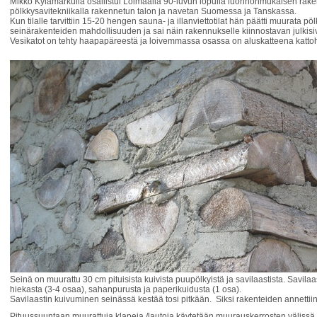
Mikko Kylämarkuila osallistui Loimaalla 90-luvun lopulla luonnonmukaisen rak
pölkkysavitekniikalla rakennetun talon ja navetan Suomessa ja Tanskassa.
Kun tilalle tarvittiin 15-20 hengen sauna- ja illanviettotilat hän päätti muurata
seinärakenteiden mahdollisuuden ja sai näin rakennukselle kiinnostavan julkisi
Vesikatot on tehty haapapäreestä ja loivemmassa osassa on aluskatteena katto
Seinä on muurattu 30 cm pituisista kuivista puupölkyistä ja savilaastista. Savilaa
hiekasta (3-4 osaa), sahanpurusta ja paperikuidusta (1 osa).
Savilaastin kuivuminen seinässä kestää tosi pitkään. Siksi rakenteiden annettiin 
Pituussuuntaan muurattuja klapeja /lautoja käytetään muurauskerrosten välissä