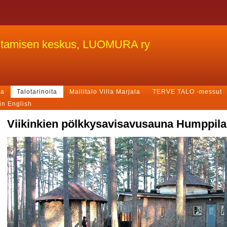
ntamisen keskus, LUOMURA ry
ja
Talotarinoita
Mallitalo Villa Marjala
TERVE TALO -messut
in English
Viikinkien pölkkysavisavusauna Humppil