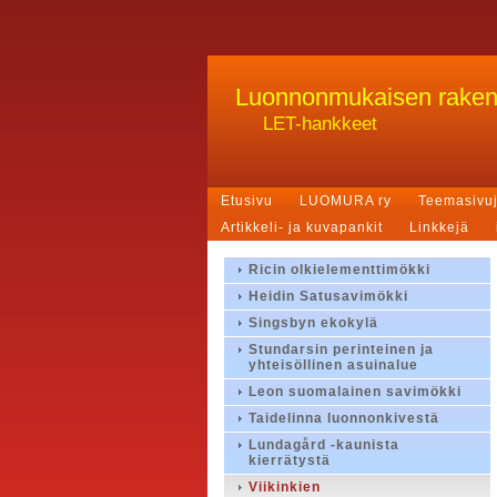
Luonnonmukaisen rake
LET-hankkeet
Etusivu
LUOMURA ry
Teemasivu
Artikkeli- ja kuvapankit
Linkkejä
Ricin olkielementtimökki
Heidin Satusavimökki
Singsbyn ekokylä
Stundarsin perinteinen ja
yhteisöllinen asuinalue
Leon suomalainen savimökki
Taidelinna luonnonkivestä
Lundagård -kaunista
kierrätystä
Viikinkien