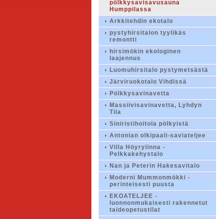
pölkkysavisavusauna
Humppilassa
Arkkitehdin ekotalo
pystyhirsitalon tyylikäs
remontti
hirsimökin ekologinen
laajennus
Luomuhirsitalo pystymetsästä
Järviruokotalo Vihdissä
Pölkkysavinavetta
Massiivisavinavetta, Lyhdyn
Tila
Siniristihoitola pölkyistä
Antonian olkipaali-saviateljee
Villa Höyrylinna -
Pelkkakehystalo
Nan ja Peterin Hakesavitalo
Moderni Mummonmökki -
perinteisesti puusta
EKOATELJEE -
luonnonmukaisesti rakennetut
taideopetustilat