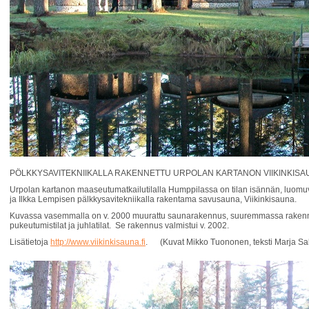
PÖLKKYSAVITEKNIIKALLA RAKENNETTU URPOLAN KARTANON VIIKINKIS
Urpolan kartanon maaseutumatkailutilalla Humppilassa on tilan isännän, luomuv
ja Ilkka Lempisen pälkkysavitekniikalla rakentama savusauna, Viikinkisauna.
Kuvassa vasemmalla on v. 2000 muurattu saunarakennus, suuremmassa rakenn
pukeutumistilat ja juhlatilat. Se rakennus valmistui v. 2002.
Lisätietoja
http://www.viikinkisauna.fi
. (Kuvat Mikko Tuononen, teksti Marja S