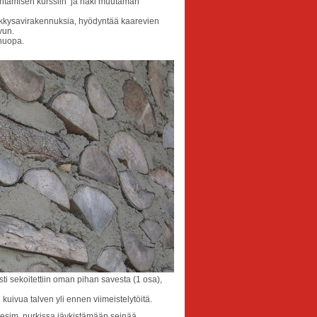
entamisen kurssiin ja näki muutaman
 pölkkysavirakennuksia, hyödyntää kaarevien
vun.
huopa.
sti sekoitettiin oman pihan savesta (1 osa),
kuivua talven yli ennen viimeistelytöitä.
 esim. nurkissa jäykistämään seinää.