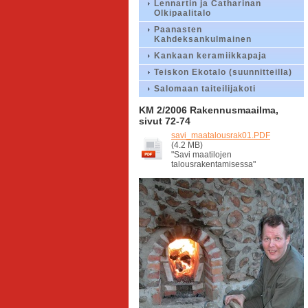
Lennartin ja Catharinan
Olkipaalitalo
Paanasten
Kahdeksankulmainen
Kankaan keramiikkapaja
Teiskon Ekotalo (suunnitteilla)
Salomaan taiteilijakoti
KM 2/2006 Rakennusmaailma,
sivut 72-74
savi_maatalousrak01.PDF
(4.2 MB)
"Savi maatilojen
talousrakentamisessa"